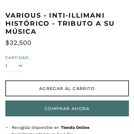
VARIOUS - INTI-ILLIMANI
HISTÓRICO - TRIBUTO A SU
MÚSICA
Precio
$32,500
habitual
CANTIDAD:
AGREGAR AL CARRITO
COMPRAR AHORA
Recogida disponible en
Tienda Online