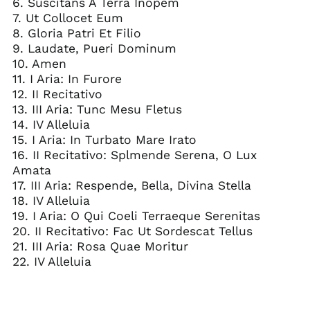
6. Suscitans A Terra Inopem
7. Ut Collocet Eum
8. Gloria Patri Et Filio
9. Laudate, Pueri Dominum
10. Amen
11. I Aria: In Furore
12. II Recitativo
13. III Aria: Tunc Mesu Fletus
14. IV Alleluia
15. I Aria: In Turbato Mare Irato
16. II Recitativo: Splmende Serena, O Lux
Amata
17. III Aria: Respende, Bella, Divina Stella
18. IV Alleluia
19. I Aria: O Qui Coeli Terraeque Serenitas
20. II Recitativo: Fac Ut Sordescat Tellus
21. III Aria: Rosa Quae Moritur
22. IV Alleluia