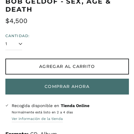
BOB GELDOF - SEX, AGE &
DEATH
Precio
$4,500
habitual
CANTIDAD:
AGREGAR AL CARRITO
COMPRAR AHORA
Recogida disponible en
Tienda Online
Normalmente está listo en 2 a 4 días
Ver información de la tienda
Formato:
CD, Album