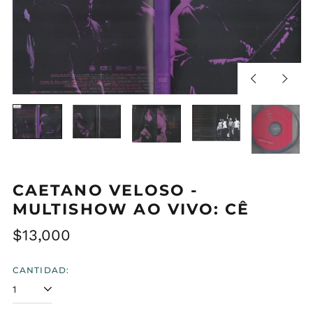
Diapositiva
Sigui
anterior
diapos
CAETANO VELOSO -
MULTISHOW AO VIVO: CÊ
Precio
$13,000
habitual
CANTIDAD: