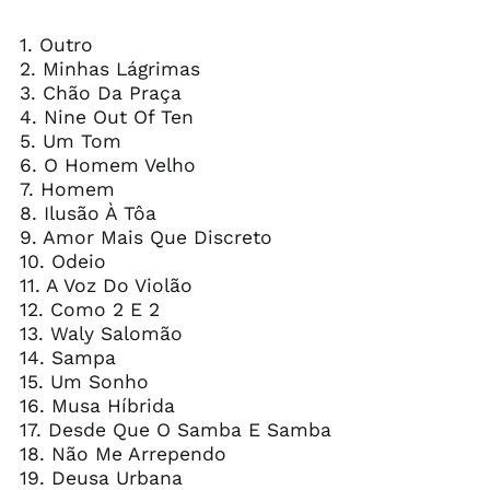
1. Outro
2. Minhas Lágrimas
3. Chão Da Praça
4. Nine Out Of Ten
5. Um Tom
6. O Homem Velho
7. Homem
8. Ilusão À Tôa
9. Amor Mais Que Discreto
10. Odeio
11. A Voz Do Violão
12. Como 2 E 2
13. Waly Salomão
14. Sampa
15. Um Sonho
16. Musa Híbrida
17. Desde Que O Samba E Samba
18. Não Me Arrependo
19. Deusa Urbana