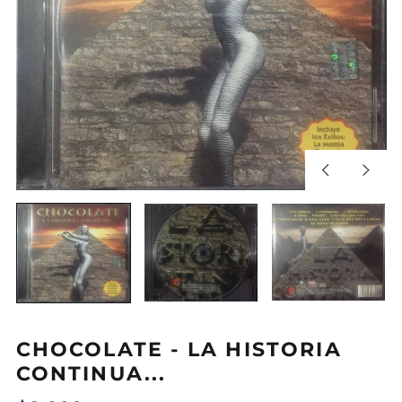
Diapositiva
Sigui
anterior
diapos
CHOCOLATE - LA HISTORIA
CONTINUA...