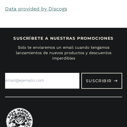
Data provided by Discogs
SUSCRÍBETE A NUESTRAS PROMOCIONES
Solo te enviaremos un email cuando tengamos
lanzamientos de nuevos productos y descuentos
imperdibles
Dirección
de
SUSCRIBIR
correo
electrónico