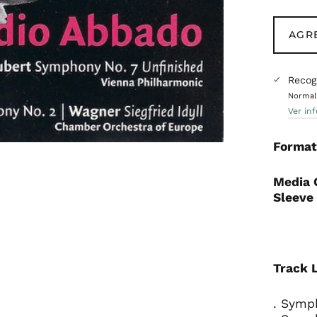
AGR
Recog
Normalm
Ver in
Format
Media 
Sleeve 
Track L
. Symph