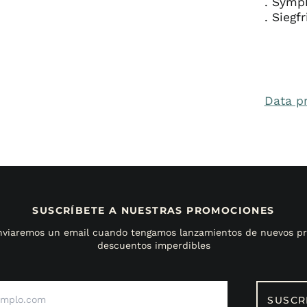
. Symp
. Siegf
Data p
SUSCRÍBETE A NUESTRAS PROMOCIONES
enviaremos un email cuando tengamos lanzamientos de nuevos pr
descuentos imperdibles
Dirección
de
SUSCR