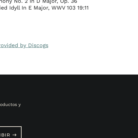
hony No. 2 In D Major, Op. 36
ried Idyll In E Major, WWV 103 19:11
rovided by Discogs
oductos y
IBIR