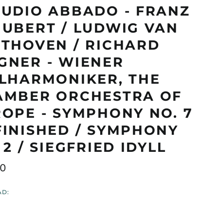
UDIO ABBADO - FRANZ
UBERT / LUDWIG VAN
THOVEN / RICHARD
GNER - WIENER
LHARMONIKER, THE
AMBER ORCHESTRA OF
OPE - SYMPHONY NO. 7
INISHED / SYMPHONY
 2 / SIEGFRIED IDYLL
o
00
ual
AD: