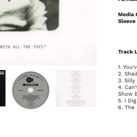
Media 
Sleeve 
Track L
1. You'
2. Sha
3. Sill
4. Can'
Show B
5. I Di
6. The 