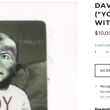
DAV
("Y
WIT
Preci
$10,0
habit
CANTID
AGR
Recog
Normalm
Ver in
Format