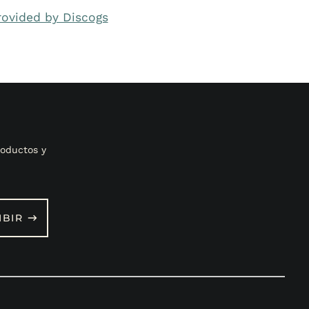
rovided by Discogs
oductos y
IBIR