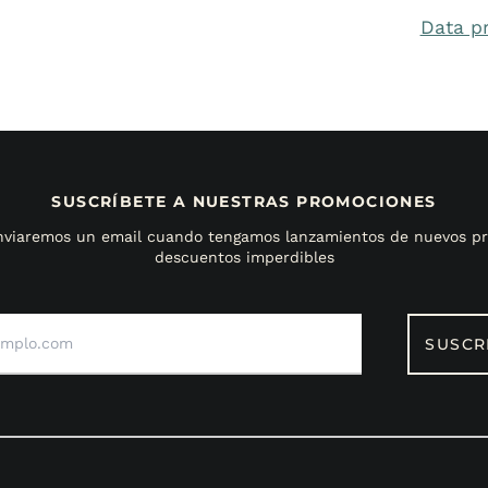
Data p
SUSCRÍBETE A NUESTRAS PROMOCIONES
enviaremos un email cuando tengamos lanzamientos de nuevos pr
descuentos imperdibles
Dirección
de
SUSCR
correo
electrónico