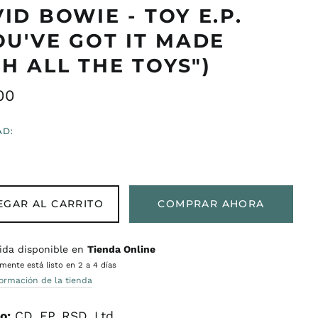
ID BOWIE - TOY E.P.
OU'VE GOT IT MADE
H ALL THE TOYS")
o
00
ual
AD:
EGAR AL CARRITO
COMPRAR AHORA
ida disponible en
Tienda Online
ente está listo en 2 a 4 días
formación de la tienda
o:
CD, EP, RSD, Ltd