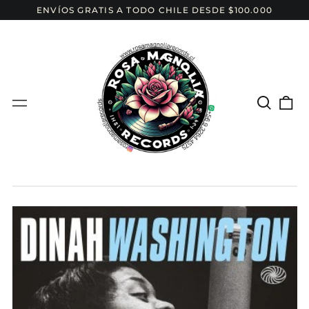
ENVÍOS GRATIS A TODO CHILE DESDE $100.000
Buscar
{{c
Menú
el