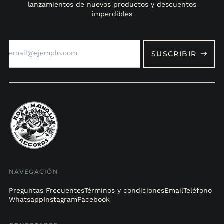
lanzamientos de nuevos productos y descuentos
imperdibles
Dirección
de
SUSCRIBIR
correo
electrónico
NAVEGACIÓN
Preguntas Frecuentes
Términos y condiciones
Email
Teléfono
Whatsapp
Instagram
Facebook