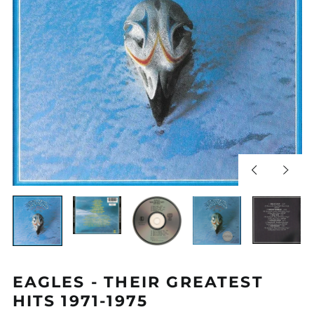
Diapositiva
Sigui
anterior
diapos
EAGLES - THEIR GREATEST
HITS 1971-1975