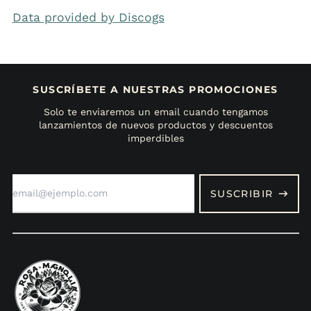
Data provided by Discogs
SUSCRÍBETE A NUESTRAS PROMOCIONES
Solo te enviaremos un email cuando tengamos
lanzamientos de nuevos productos y descuentos
imperdibles
Dirección
de
SUSCRIBIR
correo
electrónico