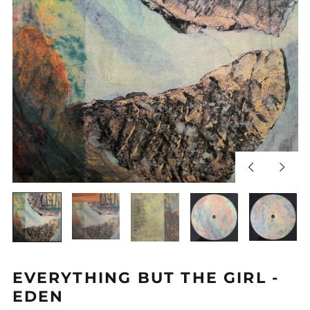
Diapositiva
Sigui
anterior
diapos
EVERYTHING BUT THE GIRL -
EDEN