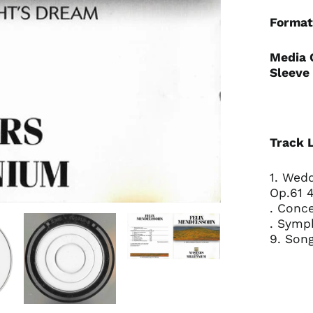
Format
Media 
Sleeve 
Track L
1. Wed
Op.61 
. Conce
. Symph
9. Son