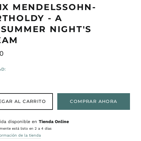
IX MENDELSSOHN-
THOLDY - A
SUMMER NIGHT'S
EAM
o
0
ual
AD:
EGAR AL CARRITO
COMPRAR AHORA
ida disponible en
Tienda Online
ente está listo en 2 a 4 días
formación de la tienda