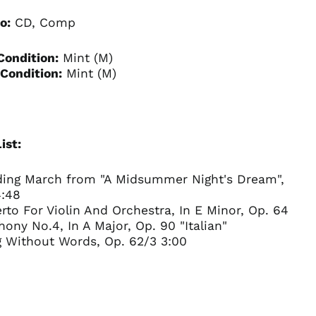
o:
CD, Comp
Condition:
Mint (M)
Condition:
Mint (M)
ist:
ding March from "A Midsummer Night's Dream",
4:48
rto For Violin And Orchestra, In E Minor, Op. 64
ony No.4, In A Major, Op. 90 "Italian"
g Without Words, Op. 62/3 3:00