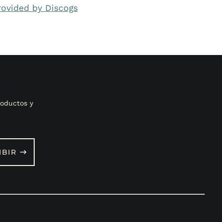
rovided by Discogs
oductos y
IBIR