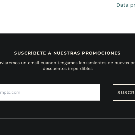
Data p
SUSCRÍBETE A NUESTRAS PROMOCIONES
enviaremos un email cuando tengamos lanzamientos de nuevos pr
descuentos imperdibles
Dirección
de
SUSCR
correo
electrónico