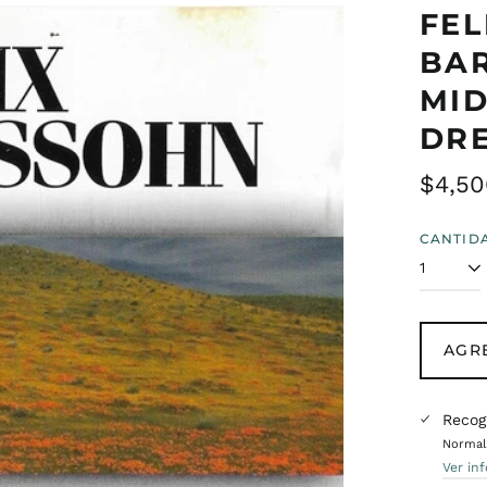
FEL
BAR
MID
DR
Preci
$4,50
habit
CANTID
AGR
Recog
Normalm
Ver in