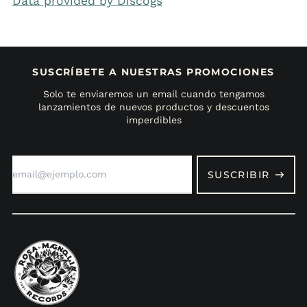
Data provided by Discogs
SUSCRÍBETE A NUESTRAS PROMOCIONES
Solo te enviaremos un email cuando tengamos
lanzamientos de nuevos productos y descuentos
imperdibles
Dirección
de
SUSCRIBIR
correo
electrónico