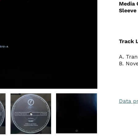
Media 
Sleeve 
Track L
A. Tra
B. Nove
Data p