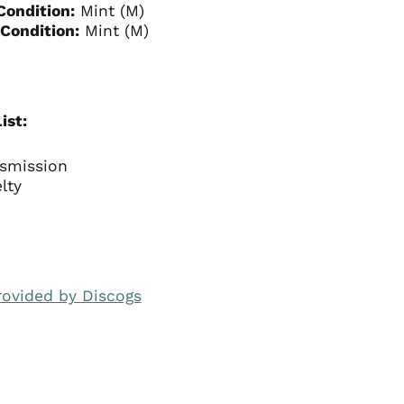
Condition:
Mint (M)
Condition:
Mint (M)
ist:
nsmission
lty
rovided by Discogs