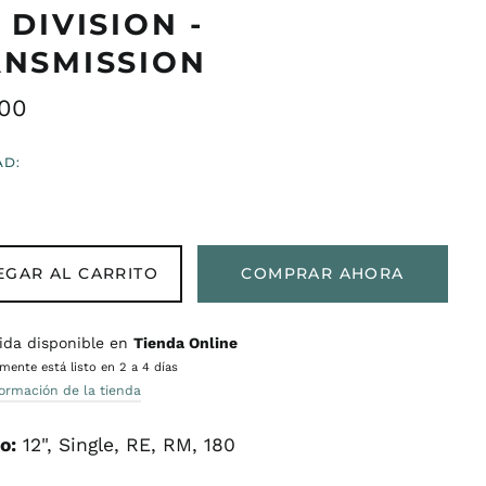
 DIVISION -
ANSMISSION
o
00
ual
AD:
EGAR AL CARRITO
COMPRAR AHORA
ida disponible en
Tienda Online
ente está listo en 2 a 4 días
formación de la tienda
o:
12", Single, RE, RM, 180