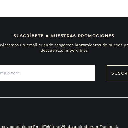
SUSCRÍBETE A NUESTRAS PROMOCIONES
enviaremos un email cuando tengamos lanzamientos de nuevos pr
descuentos imperdibles
Dirección
de
SUSCR
correo
electrónico
os y condiciones
Email
Teléfono
Whatsapp
Instagram
Facebook