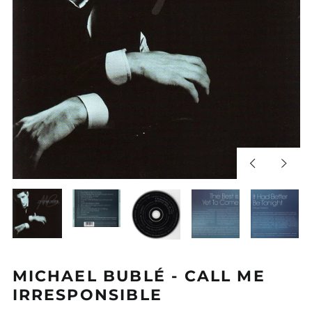
Diapositiva
Sigui
anterior
diapos
MICHAEL BUBLÉ - CALL ME
IRRESPONSIBLE