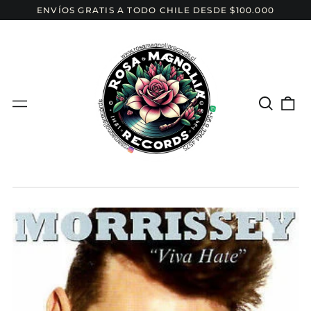
ENVÍOS GRATIS A TODO CHILE DESDE $100.000
Buscar
{{c
Menú
el