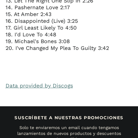
13. Let The Right One Slip In 2:26
14. Pashernate Love 2:17
15. At Amber 2:43
16. Disappointed (Live) 3:25
17. Girl Least Likely To 4:50
18. I'd Love To 4:48
19. Michael's Bones 3:08
20. I've Changed My Plea To Guilty 3:42
Data provided by Discogs
SUSCRÍBETE A NUESTRAS PROMOCIONES
Solo te enviaremos un email cuando tengamos
lanzamientos de nuevos productos y descuentos