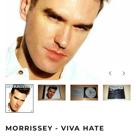
Diapositiva
Sigui
anterior
diapos
MORRISSEY - VIVA HATE