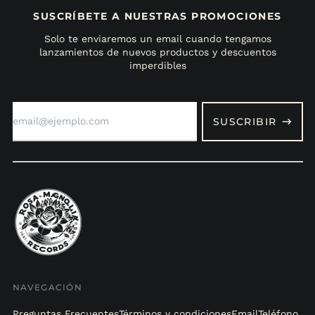
SUSCRÍBETE A NUESTRAS PROMOCIONES
Solo te enviaremos un email cuando tengamos
lanzamientos de nuevos productos y descuentos
imperdibles
Dirección
de
SUSCRIBIR
correo
electrónico
NAVEGACIÓN
Preguntas Frecuentes
Términos y condiciones
Email
Teléfono