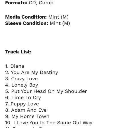
Formato:
CD, Comp
Media Condition:
Mint (M)
Sleeve Condition:
Mint (M)
Track List:
1. Diana
2. You Are My Destiny
3. Crazy Love
4. Lonely Boy
5. Put Your Head On My Shoulder
6. Time To Cry
7. Puppy Love
8. Adam And Eve
9. My Home Town
10. I Love You In The Same Old Way