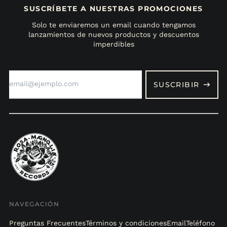
SUSCRÍBETE A NUESTRAS PROMOCIONES
Solo te enviaremos un email cuando tengamos
lanzamientos de nuevos productos y descuentos
imperdibles
Dirección
de
SUSCRIBIR
correo
electrónico
NAVEGACIÓN
Preguntas Frecuentes
Términos y condiciones
Email
Teléfono