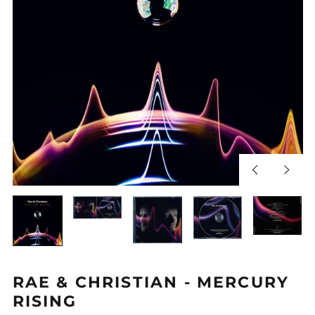
Diapositiva
Sigui
anterior
diapos
RAE & CHRISTIAN - MERCURY
RISING