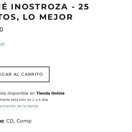
É INOSTROZA - 25
TOS, LO MEJOR
o
0
ual
AD:
EGAR AL CARRITO
ida disponible en
Tienda Online
ente está listo en 2 a 4 días
formación de la tienda
o:
CD, Comp