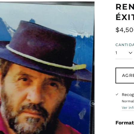
REN
ÉXI
Preci
$4,50
habit
CANTID
AGR
Recog
Normalm
Ver in
Format