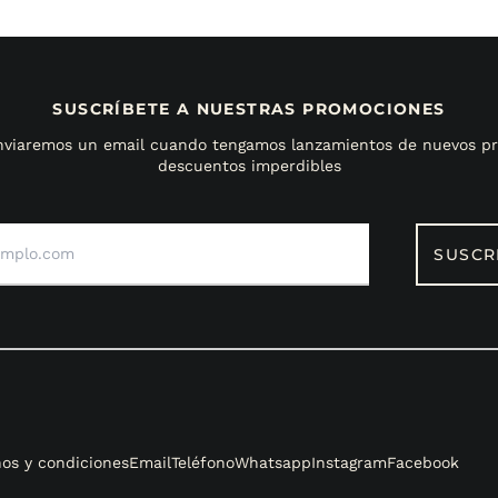
SUSCRÍBETE A NUESTRAS PROMOCIONES
enviaremos un email cuando tengamos lanzamientos de nuevos pr
descuentos imperdibles
Dirección
de
SUSCR
correo
electrónico
os y condiciones
Email
Teléfono
Whatsapp
Instagram
Facebook