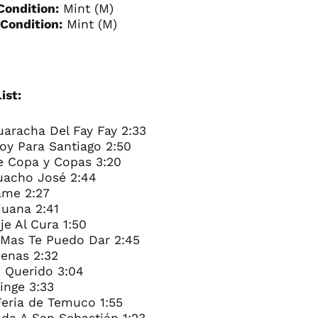
Condition:
Mint (M)
Condition:
Mint (M)
ist:
uaracha Del Fay Fay 2:33
oy Para Santiago 2:50
re Copa y Copas 3:20
Guacho José 2:44
ame 2:27
juana 2:41
ije Al Cura 1:50
 Mas Te Puedo Dar 2:45
Penas 2:32
o Querido 3:04
hinge 3:33
Feria de Temuco 1:55