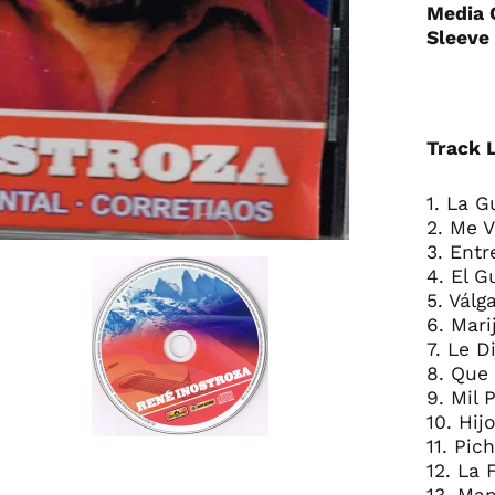
Media 
Sleeve 
Track L
1. La G
2. Me V
3. Ent
4. El 
5. Válg
6. Mari
7. Le D
8. Que
9. Mil 
10. Hij
11. Pic
12. La 