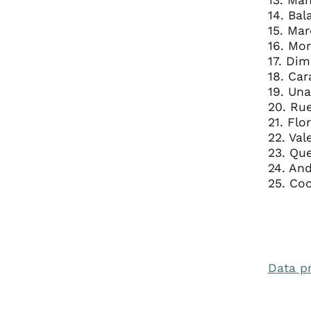
13. Man
14. Bal
15. Mar
16. Mor
17. Di
18. Car
19. Un
20. Ru
21. Flo
22. Val
23. Qu
24. An
25. Coc
Data p