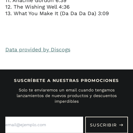
11. Anachie Gordon 6:39
12. The Wishing Well 4:36
13. What You Make It (Da Da Da Da) 3:09
Data provided by Discogs
SUSCRÍBETE A NUESTRAS PROMOCIONES
Solo te enviaremos un email cuando tengamos
lanzamientos de nuevos productos y descuentos
imperdibles
Dirección
de
SUSCRIBIR
correo