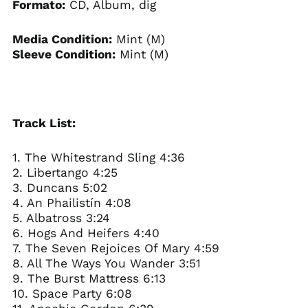
Formato:
CD, Album, dig
Media Condition:
Mint (M)
Sleeve Condition:
Mint (M)
Track List:
1. The Whitestrand Sling 4:36
2. Libertango 4:25
3. Duncans 5:02
4. An Phailistín 4:08
5. Albatross 3:24
6. Hogs And Heifers 4:40
7. The Seven Rejoices Of Mary 4:59
8. All The Ways You Wander 3:51
9. The Burst Mattress 6:13
10. Space Party 6:08