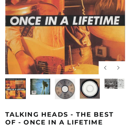
Diapositiva
Sigui
anterior
diapos
TALKING HEADS - THE BEST
OF - ONCE IN A LIFETIME