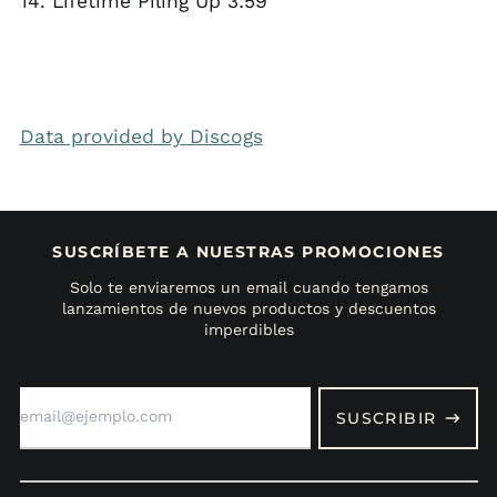
14. Lifetime Piling Up 3:59
Data provided by Discogs
SUSCRÍBETE A NUESTRAS PROMOCIONES
Solo te enviaremos un email cuando tengamos
lanzamientos de nuevos productos y descuentos
imperdibles
Dirección
de
SUSCRIBIR
correo
electrónico