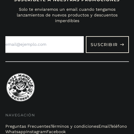
Solo te enviaremos un email cuando tengamos
lanzamientos de nuevos productos y descuentos
imperdibles
Dirección
de
SUSCRIBIR
correo
electrónico
NAVEGACIÓN
Preguntas Frecuentes
Términos y condiciones
Email
Teléfono
Whatsapp
Instagram
Facebook