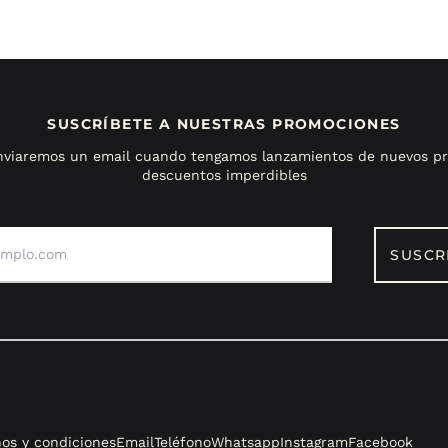
SUSCRÍBETE A NUESTRAS PROMOCIONES
enviaremos un email cuando tengamos lanzamientos de nuevos pr
descuentos imperdibles
Dirección
de
SUSCR
correo
electrónico
os y condiciones
Email
Teléfono
Whatsapp
Instagram
Facebook