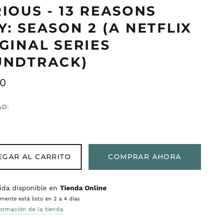
IOUS - 13 REASONS
: SEASON 2 (A NETFLIX
GINAL SERIES
UNDTRACK)
o
00
ual
AD:
EGAR AL CARRITO
COMPRAR AHORA
ida disponible en
Tienda Online
ente está listo en 2 a 4 días
formación de la tienda