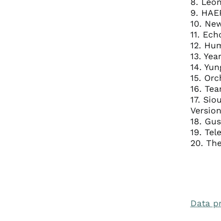
8. Leon
9. HAE
10. New
11. Ec
12. Hum
13. Yea
14. Yun
15. Orc
16. Tea
17. Sio
Version
18. Gus
19. Tel
20. The
Data p