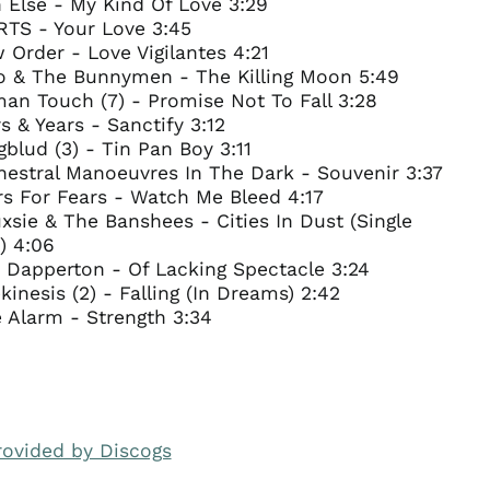
 Else - My Kind Of Love 3:29
RTS - Your Love 3:45
 Order - Love Vigilantes 4:21
ho & The Bunnymen - The Killing Moon 5:49
an Touch (7) - Promise Not To Fall 3:28
rs & Years - Sanctify 3:12
gblud (3) - Tin Pan Boy 3:11
hestral Manoeuvres In The Dark - Souvenir 3:37
rs For Fears - Watch Me Bleed 4:17
uxsie & The Banshees - Cities In Dust (Single
) 4:06
 Dapperton - Of Lacking Spectacle 3:24
ekinesis (2) - Falling (In Dreams) 2:42
 Alarm - Strength 3:34
rovided by Discogs