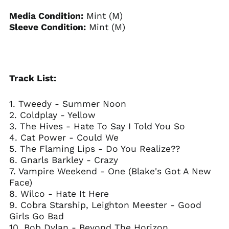
Media Condition:
Mint (M)
Sleeve Condition:
Mint (M)
Track List:
1. Tweedy - Summer Noon
2. Coldplay - Yellow
3. The Hives - Hate To Say I Told You So
4. Cat Power - Could We
5. The Flaming Lips - Do You Realize??
6. Gnarls Barkley - Crazy
7. Vampire Weekend - One (Blake's Got A New
Face)
8. Wilco - Hate It Here
9. Cobra Starship, Leighton Meester - Good
Girls Go Bad
10. Bob Dylan - Beyond The Horizon